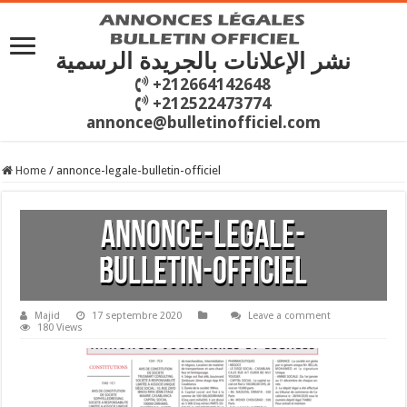
نشر الإعلانات بالجريدة الرسمية
+212664142648
+212522473774
annonce@bulletinofficiel.com
Home
/
annonce-legale-bulletin-officiel
annonce-legale-
bulletin-officiel
Majid
17 septembre 2020
Leave a comment
180 Views