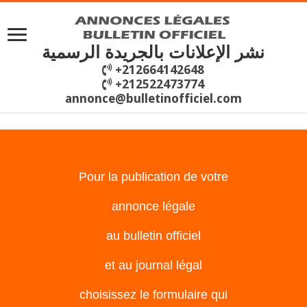
نشر الإعلانات بالجريدة الرسمية
+212664142648
+212522473774
annonce@bulletinofficiel.com
Pour la publication de votre
annonce légale
au bulletin officiel
et au journal légal
choisissez le formulaire qui