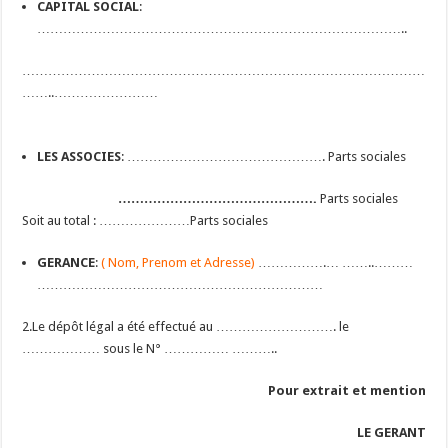
CAPITAL SOCIAL
:
…………………………………………………………………………..
…………………………………………………………………………………
……..……………………
LES ASSOCIES
: ………………………………………. Parts sociales
……………………………………….
Parts sociales
Soit au total : …………………Parts sociales
GERANCE
:
( Nom, Prenom et Adresse)
…………….… ……..………
…………………………………………………………
2.Le dépôt légal a été effectué au ………………………. le
……………… sous le N° …………… ………..
Pour extrait et mention
LE GERANT