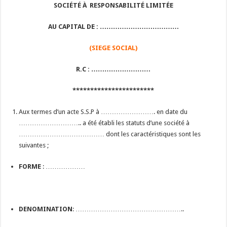
SOCIÉTÉ À RESPONSABILITÉ LIMITÉE
AU CAPITAL DE : ………………………………
(SIEGE SOCIAL)
R.C : ………………………
***********************
Aux termes d’un acte S.S.P à ……………………. en date du
……………………….. a été établi les statuts d’une société à
………………………………… dont les caractéristiques sont les
suivantes ;
FORME
: ………………
DENOMINATION
: …………………………………………..