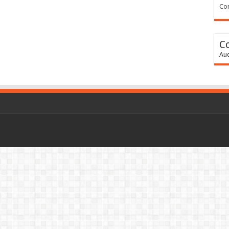
Con
C
Auc