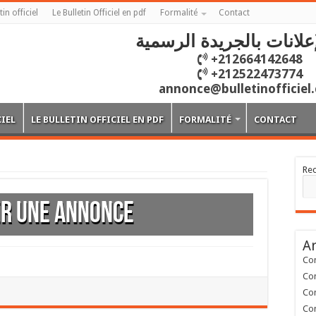
tin officiel
Le Bulletin Officiel en pdf
Formalité
Contact
علانات بالجريدة الرسمية
+212664142648
+212522473774
annonce@bulletinofficiel
CIEL
LE BULLETIN OFFICIEL EN PDF
FORMALITÉ
CONTACT
Re
r une annonce
Ar
Con
Con
Con
Con