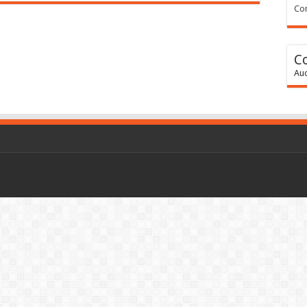
Con
C
Auc