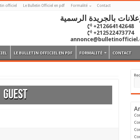
tin officiel
Le Bulletin Officiel en pdf
Formalité
Contact
علانات بالجريدة الرسمية
+212664142648
+212522473774
annonce@bulletinofficiel
CIEL
LE BULLETIN OFFICIEL EN PDF
FORMALITÉ
CONTACT
Re
Guest
Ar
Con
Con
Con
Con