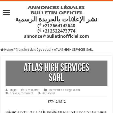
نشر الإعلانات بالجريدة الرسمية
+212664142648
+212522473774
annonce@bulletinofficiel.com
Home
/
Transfert de siège social
/
ATLAS HIGH SERVICES SARL
ATLAS HIGH SERVICES
SARL
Majid
5 mai 2021
Transfert de siège social
Leave a comment
425 Views
1774-24M12
Suivant le PV DE L’A.G.E de la société ATLAS HIGH SERVICES SARL Tenue