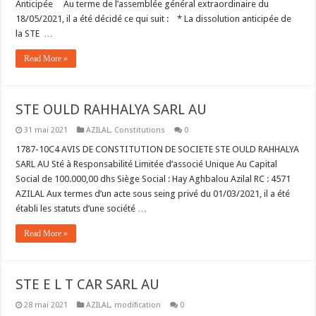
Anticipée Au terme de l’assemblée général extraordinaire du
18/05/2021, il a été décidé ce qui suit : * La dissolution anticipée de
la STE …
Read More »
STE OULD RAHHALYA SARL AU
31 mai 2021
AZILAL
,
Constitutions
0
1787-10C4 AVIS DE CONSTITUTION DE SOCIETE STE OULD RAHHALYA
SARL AU Sté à Responsabilité Limitée d’associé Unique Au Capital
Social de 100.000,00 dhs Siège Social : Hay Aghbalou Azilal RC : 4571
AZILAL Aux termes d’un acte sous seing privé du 01/03/2021, il a été
établi les statuts d’une société …
Read More »
STE E L T CAR SARL AU
28 mai 2021
AZILAL
,
modification
0