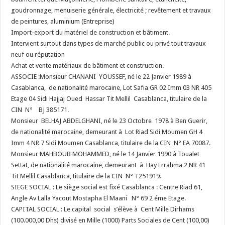
goudronnage, menuiserie générale, électricité ; revêtement et travaux
de peintures, aluminium (Entreprise)
Import-export du matériel de construction et bâtiment.
Intervient surtout dans types de marché public ou privé tout travaux
neuf ou réputation
Achat et vente matériaux de bâtiment et construction.
ASSOCIE :
Monsieur CHANANI YOUSSEF, né le 22 Janvier 1989 à
Casablanca, de nationalité marocaine, Lot Safia GR 02 Imm 03 NR 405
Etage 04 Sidi Hajjaj Oued Hassar Tit Mellil Casablanca, titulaire de la
CIN N° BJ 385171.
Monsieur BELHAJ ABDELGHANI, né le 23 Octobre 1978 à Ben Guerir,
de nationalité marocaine, demeurant à Lot Riad Sidi Moumen GH 4
Imm 4 NR 7 Sidi Moumen Casablanca, titulaire de la CIN N° EA 70087.
Monsieur MAHBOUB MOHAMMED, né le 14 Janvier 1990 à Toualet
Settat, de nationalité marocaine, demeurant à Hay Errahma 2 NR 41
Tit Mellil Casablanca, titulaire de la CIN N° T251919.
SIEGE SOCIAL : Le siège social est fixé Casablanca : Centre Riad 61,
Angle Av Lalla Yacout Mostapha El Maani N° 69 2 éme Etage.
CAPITAL SOCIAL : Le capital social s’élève à Cent Mille Dirhams
(100.000,00 Dhs) divisé en Mille (1000) Parts Sociales de Cent (100,00)