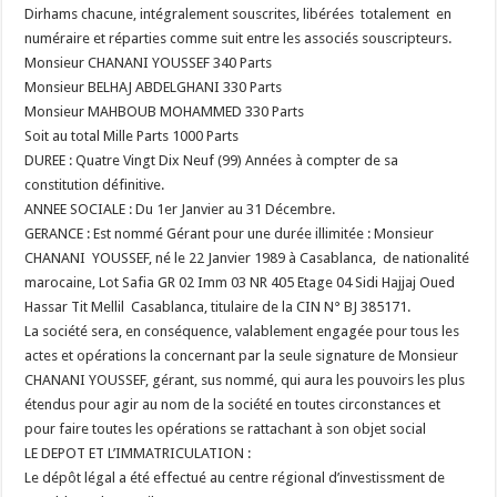
Dirhams chacune, intégralement souscrites, libérées totalement en
numéraire et réparties comme suit entre les associés souscripteurs.
Monsieur CHANANI YOUSSEF 340 Parts
Monsieur BELHAJ ABDELGHANI 330 Parts
Monsieur MAHBOUB MOHAMMED 330 Parts
Soit au total Mille Parts 1000 Parts
DUREE : Quatre Vingt Dix Neuf (99) Années à compter de sa
constitution définitive.
ANNEE SOCIALE : Du 1er Janvier au 31 Décembre.
GERANCE : Est nommé Gérant pour une durée illimitée : Monsieur
CHANANI YOUSSEF, né le 22 Janvier 1989 à Casablanca, de nationalité
marocaine, Lot Safia GR 02 Imm 03 NR 405 Etage 04 Sidi Hajjaj Oued
Hassar Tit Mellil Casablanca, titulaire de la CIN N° BJ 385171.
La société sera, en conséquence, valablement engagée pour tous les
actes et opérations la concernant par la seule signature de Monsieur
CHANANI YOUSSEF, gérant, sus nommé, qui aura les pouvoirs les plus
étendus pour agir au nom de la société en toutes circonstances et
pour faire toutes les opérations se rattachant à son objet social
LE DEPOT ET L’IMMATRICULATION :
Le dépôt légal a été effectué au centre régional d’investissment de