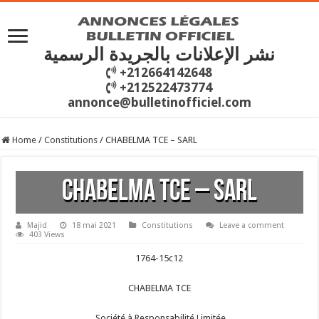
نشر الإعلانات بالجريدة الرسمية
+212664142648
+212522473774
annonce@bulletinofficiel.com
Home
/
Constitutions
/
CHABELMA TCE – SARL
CHABELMA TCE – SARL
Majid
18 mai 2021
Constitutions
Leave a comment
403 Views
1764-15c12
CHABELMA TCE
Société à Responsabilité Limitée