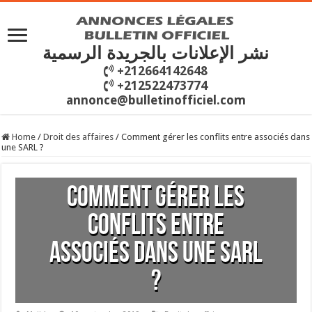
نشر الإعلانات بالجريدة الرسمية
+212664142648
+212522473774
annonce@bulletinofficiel.com
Home
/
Droit des affaires
/
Comment gérer les conflits entre associés dans
une SARL ?
Comment gérer les
conflits entre
associés dans une SARL
?