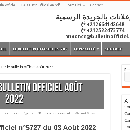
tin officiel
Le Bulletin Officiel en pdf
Formalité
Contact
علانات بالجريدة الرسمية
+212664142648
+212522473774
annonce@bulletinofficiel
CIEL
LE BULLETIN OFFICIEL EN PDF
FORMALITÉ
CONTACT
ter le bulletin officiel Août 2022
Re
bulletin officiel Août
2022
Ar
Con
r les annonces légales
Leave a comment
424 Views
Con
Con
fficiel n°5727 du 03 Août 2022
Con