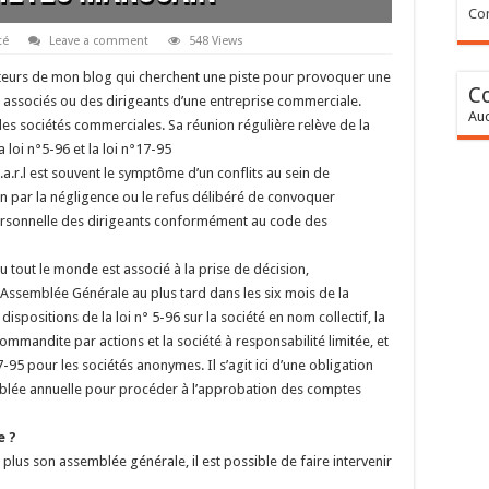
Con
té
Leave a comment
548 Views
cteurs de mon blog qui cherchent une piste pour provoquer une
C
 associés ou des dirigeants d’une entreprise commerciale.
Auc
es sociétés commerciales. Sa réunion régulière relève de la
loi n°5-96 et la loi n°17-95
.r.l est souvent le symptôme d’un conflits au sein de
n par la négligence ou le refus délibéré de convoquer
personnelle des dirigeants conformément au code des
tout le monde est associé à la prise de décision,
 Assemblée Générale au plus tard dans les six mois de la
ispositions de la loi n° 5-96 sur la société en nom collectif, la
mmandite par actions et la société à responsabilité limitée, et
95 pour les sociétés anonymes. Il s’agit ici d’une obligation
mblée annuelle pour procéder à l’approbation des comptes
e ?
us son assemblée générale, il est possible de faire intervenir