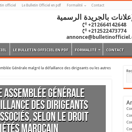
tin officiel
Le Bulletin Officiel en pdf
Formalité
Contact
علانات بالجريدة الرسمية
+212664142648
+212522473774
annonce@bulletinofficiel
CIEL
LE BULLETIN OFFICIEL EN PDF
FORMALITÉ
CONTACT
blée Générale malgré la défaillance des dirigeants ou les autres
Re
e Assemblée Générale
Ar
illance des dirigeants
Con
ssociés, selon le droit
Con
Con
iétés Marocain
Con