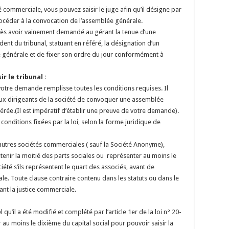
é commerciale, vous pouvez saisir le juge afin qu’il désigne par
océder à la convocation de l’assemblée générale.
après avoir vainement demandé au gérant la tenue d’une
t du tribunal, statuant en référé, la désignation d’un
générale et de fixer son ordre du jour conformément à
r le tribunal :
votre demande remplisse toutes les conditions requises. Il
aux dirigeants de la société de convoquer une assemblée
rée.(Il est impératif d’établir une preuve de votre demande).
 conditions fixées par la loi, selon la forme juridique de
s autres sociétés commerciales ( sauf la Société Anonyme),
étenir la moitié des parts sociales ou représenter au moins le
iété s’ils représentent le quart des associés, avant de
. Toute clause contraire contenu dans les statuts ou dans le
ant la justice commerciale.
 qu’il a été modifié et complété par l’article 1er de la loi n° 20-
r au moins le dixième du capital social pour pouvoir saisir la