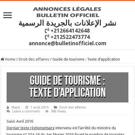
نشر الإعلانات بالجريدة الرسمية
+212664142648
+212522473774
annonce@bulletinofficiel.com
Home
/
Droit des affaires
/
Guide de tourisme : Texte d’application
Guide de tourisme :
Texte d’application
Majid
1 août 2015
Droit des affaires
Leave a comment
986 Views
Suivi: Avril 2016
Dernier texte réglementaire
intervenu est l’arrêté du ministre du
tourisme n° 334-16 du 1er février 2016 fixant le nombre de touristes