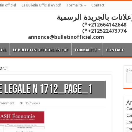
tin officiel
Le Bulletin Officiel en pdf
Formalité
Contact
علانات بالجريدة الرسمية
+212664142648
+212522473774
annonce@bulletinofficiel.com
CIEL
LE BULLETIN OFFICIEL EN PDF
FORMALITÉ
CONTACT
ge_1
Re
E LEGALE N 1712_Page_1
Ar
a comment
157 Views
Con
Con
Con
Con