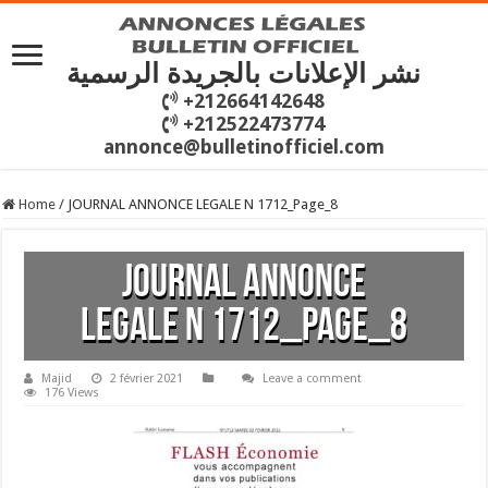
نشر الإعلانات بالجريدة الرسمية
+212664142648
+212522473774
annonce@bulletinofficiel.com
Home
/
JOURNAL ANNONCE LEGALE N 1712_Page_8
JOURNAL ANNONCE
LEGALE N 1712_Page_8
Majid
2 février 2021
Leave a comment
176 Views