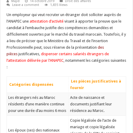
Majid
14 octobre 2019
Droit des affaires
Leave a comment
1,835 Views
Un employeur qui veut recruter un étranger doit solliciter auprès de
l’ANAPEC une
attestation d’activité
visant à apporter la preuve que le
candidat à l’embauche justifie des compétences demandées et
difficilement ouvertes par le marché du travail marocain. Toutefois, il y
a lieu de préciser que le Ministère du Travail et de l’insertion
Professionnelle peut, sous réserve de la présentation
des
pièces
justificatives,
dispenser certains salariés étrangers de
l’attestation délivrée par l’ANAPEC
, notamment les catégories suivantes
:
Les pièces justificatives à
Catégories dispensées
fournir
Les étrangers nés au Maroc
Acte de naissance et
résidents d’une manière continue
documents justifiant leur
pour une durée d’au moins 6 mois
résidence au Maroc.
Copie légalisée de l’acte de
mariage et copie légalisée
Les époux (ses) des nationaux