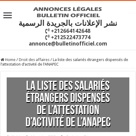
نشر الإعلانات بالجريدة الرسمية
+212664142648
+212522473774
annonce@bulletinofficiel.com
Home
/
Droit des affaires
/
La liste des salariés étrangers dispensés de
l’attestation d’activité de l’ANAPEC
La liste des salariés
étrangers dispensés
de l’attestation
d’activité de l’ANAPEC