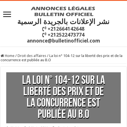
نشر الإعلانات بالجريدة الرسمية
+212664142648
+212522473774
annonce@bulletinofficiel.com
Home
/
Droit des affaires
/
La loi n° 104-12 sur la liberté des prix et de la
concurrence est publiée au B.O
La loi n° 104-12 sur la
liberté des prix et de
la concurrence est
publiée au B.O