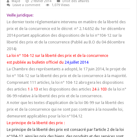
Majid
2 février 2014
Droit des affaires
Leave a comment
1,079 Views
Veille juridique:
Le dernier texte réglementaire intervenu en matière de la liberté des
prix et de la concurrence est le décret n° 2.14.652 du 1er décembre
2014 portant application des dispositions de la loi n°104-12 sur la
liberté des prix et de la concurrence (Publié au B.O du 04 décembre
2014)
La loi n° 104-12 sur la liberté des prix et de la concurrence
est publiée au bulletin officiel du
24 juillet 2014
La Chambre des représentants a adopté, le 17 juin 2014, le projet de
loi n° 104-12 sur la liberté des prix et de la concurrence à la majorité.
Comprenant 111 articles, la loi n° 104-12 abrogera les dispositions
des articles
1
à
13
et les dispositions des articles
24
à
103
de la loi n°
06-99 relative à la liberté des prix et de la concurrence.
A noter que les textes d’application de la loi 06-99 sur la liberté des
prix et de la concurrence qui ne sont pas contraire à la nouvelle loi,
demeurent applicables pour la loi n°104.12
Le principe de la liberté des prix :
Le principe de la liberté des prix est consacré par l’article 2 de la loi
n°104-12, ainsi les prix des biens, des produits et des services sont