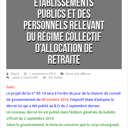
Établissements
publics et des
personnels relevant
du régime collectif
d’allocation de
retraite
Majid
1 septembre 2014
Droit des affaires
Leave a comment
921 Views
Suivi :
Le projet de loi n° 85-14 sera à l’ordre du jour de la réunion du conseil
de gouvernement du
09 octobre 2014
,
l’objectif étant d’adopter le
décret-loi qui a été publié au B.O du 2 septembre dernier.
Un nouveau décret-loi est publié dans l’édition générale du bulletin
officiel du 2 septembre 2014
Selon le gouvernement, le texte ne concerne que le corps enseignant;