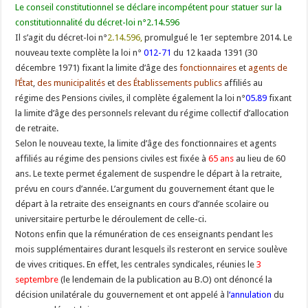
Le conseil constitutionnel se déclare incompétent pour statuer sur la
constitutionnalité du décret-loi n°2.14.596
Il s’agit du décret-loi n°
2.14.596
,
promulgué le 1er septembre 2014. Le
nouveau texte complète la loi n°
012-71
du 12 kaada 1391 (30
décembre 1971) fixant la limite d’âge des
fonctionnaires
et
agents de
l’État
,
des municipalités
et
des Établissements publics
affiliés au
régime des Pensions civiles, il complète également la loi n°
05.89
fixant
la limite d’âge des personnels relevant du régime collectif d’allocation
de retraite.
Selon le nouveau texte, la limite d’âge des fonctionnaires et agents
affiliés au régime des pensions civiles est fixée à
65 ans
au lieu de 60
ans. Le texte permet également de suspendre le départ à la retraite,
prévu en cours d’année. L’argument du gouvernement étant que le
départ à la retraite des enseignants en cours d’année scolaire ou
universitaire perturbe le déroulement de celle-ci.
Notons enfin que la rémunération de ces enseignants pendant les
mois supplémentaires durant lesquels ils resteront en service soulève
de vives critiques. En effet, les centrales syndicales, réunies le
3
septembre
(le lendemain de la publication au B.O) ont dénoncé la
décision unilatérale du gouvernement et ont appelé à l
‘annulation
du