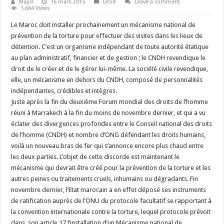
Majid
16 mars 2015
Droit
Leave a comment
1,664 Views
Le Maroc doit installer prochainement un mécanisme national de
prévention de la torture pour effectuer des visites dans les lieux de
détention. C’est un organisme indépendant de toute autorité étatique
au plan administratif, financier et de gestion ; le CNDH revendique le
droit de le créer et de le gérer lui-même. La société civile revendique,
elle, un mécanisme en dehors du CNDH, composé de personnalités
indépendantes, crédibles et intègres.
Juste après la fin du deuxième Forum mondial des droits de l’homme
réuni à Marrakech à la fin du moins de novembre dernier, et qui a vu
éclater des divergences profondes entre le Conseil national des droits
de l’homme (CNDH) et nombre d’ONG défendant les droits humains,
voilà un nouveau bras de fer qui s’annonce encore plus chaud entre
les deux parties. L’objet de cette discorde est maintenant le
mécanisme qui devrait être créé pour la prévention de la torture et les
autres peines ou traitements cruels, inhumains ou dégradants. Fin
novembre dernier, l’Etat marocain a en effet déposé ses instruments
de ratification auprès de l’ONU du protocole facultatif se rapportant à
la convention internationale contre la torture, lequel protocole prévoit
dans son article 17 l’installation d’un Mécanisme national de