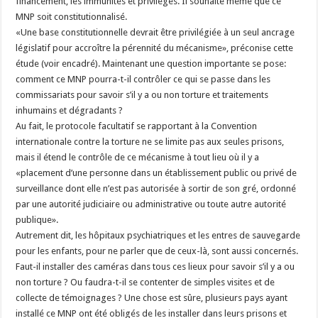
financement, les immunités et privilèges. Il souhaite même que ce
MNP soit constitutionnalisé.
«Une base constitutionnelle devrait être privilégiée à un seul ancrage
législatif pour accroître la pérennité du mécanisme», préconise cette
étude (voir encadré). Maintenant une question importante se pose:
comment ce MNP pourra-t-il contrôler ce qui se passe dans les
commissariats pour savoir s’il y a ou non torture et traitements
inhumains et dégradants ?
Au fait, le protocole facultatif se rapportant à la Convention
internationale contre la torture ne se limite pas aux seules prisons,
mais il étend le contrôle de ce mécanisme à tout lieu où il y a
«placement d’une personne dans un établissement public ou privé de
surveillance dont elle n’est pas autorisée à sortir de son gré, ordonné
par une autorité judiciaire ou administrative ou toute autre autorité
publique».
Autrement dit, les hôpitaux psychiatriques et les entres de sauvegarde
pour les enfants, pour ne parler que de ceux-là, sont aussi concernés.
Faut-il installer des caméras dans tous ces lieux pour savoir s’il y a ou
non torture ? Ou faudra-t-il se contenter de simples visites et de
collecte de témoignages ? Une chose est sûre, plusieurs pays ayant
installé ce MNP ont été obligés de les installer dans leurs prisons et