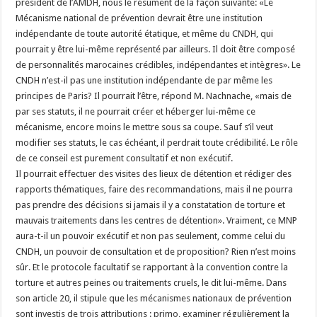
président de l’AMDH, nous le résument de la façon suivante: «Le
Mécanisme national de prévention devrait être une institution
indépendante de toute autorité étatique, et même du CNDH, qui
pourrait y être lui-même représenté par ailleurs. Il doit être composé
de personnalités marocaines crédibles, indépendantes et intègres». Le
CNDH n’est-il pas une institution indépendante de par même les
principes de Paris? Il pourrait l’être, répond M. Nachnache, «mais de
par ses statuts, il ne pourrait créer et héberger lui-même ce
mécanisme, encore moins le mettre sous sa coupe. Sauf s’il veut
modifier ses statuts, le cas échéant, il perdrait toute crédibilité. Le rôle
de ce conseil est purement consultatif et non exécutif.
Il pourrait effectuer des visites des lieux de détention et rédiger des
rapports thématiques, faire des recommandations, mais il ne pourra
pas prendre des décisions si jamais il y a constatation de torture et
mauvais traitements dans les centres de détention». Vraiment, ce MNP
aura-t-il un pouvoir exécutif et non pas seulement, comme celui du
CNDH, un pouvoir de consultation et de proposition? Rien n’est moins
sûr. Et le protocole facultatif se rapportant à la convention contre la
torture et autres peines ou traitements cruels, le dit lui-même. Dans
son article 20, il stipule que les mécanismes nationaux de prévention
sont investis de trois attributions : primo, examiner régulièrement la