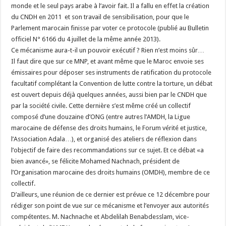
monde et le seul pays arabe à l’avoir fait. Il a fallu en effet la création
du CNDH en 2011 et son travail de sensibilisation, pour que le
Parlement marocain finisse par voter ce protocole (publié au Bulletin
officiel N° 6166 du 4 juillet de la même année 2013).
Ce mécanisme aura-t-il un pouvoir exécutif ? Rien n’est moins sûr…
Il faut dire que sur ce MNP, et avant même que le Maroc envoie ses
émissaires pour déposer ses instruments de ratification du protocole
facultatif complétant la Convention de lutte contre la torture, un débat
est ouvert depuis déjà quelques années, aussi bien par le CNDH que
par la société civile. Cette dernière s’est même créé un collectif
composé d’une douzaine d’ONG (entre autres l’AMDH, la Ligue
marocaine de défense des droits humains, le Forum vérité et justice,
l’Association Adala…), et organisé des ateliers de réflexion dans
l’objectif de faire des recommandations sur ce sujet. Et ce débat «a
bien avancé», se félicite Mohamed Nachnach, président de
l’Organisation marocaine des droits humains (OMDH), membre de ce
collectif.
D’ailleurs, une réunion de ce dernier est prévue ce 12 décembre pour
rédiger son point de vue sur ce mécanisme et l’envoyer aux autorités
compétentes. M. Nachnache et Abdelilah Benabdesslam, vice-