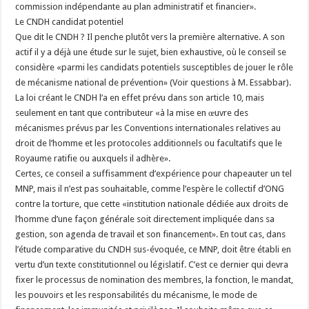
commission indépendante au plan administratif et financier».
Le CNDH candidat potentiel
Que dit le CNDH ? Il penche plutôt vers la première alternative. A son
actif il y a déjà une étude sur le sujet, bien exhaustive, où le conseil se
considère «parmi les candidats potentiels susceptibles de jouer le rôle
de mécanisme national de prévention» (Voir questions à M. Essabbar).
La loi créant le CNDH l’a en effet prévu dans son article 10, mais
seulement en tant que contributeur «à la mise en œuvre des
mécanismes prévus par les Conventions internationales relatives au
droit de l’homme et les protocoles additionnels ou facultatifs que le
Royaume ratifie ou auxquels il adhère».
Certes, ce conseil a suffisamment d’expérience pour chapeauter un tel
MNP, mais il n’est pas souhaitable, comme l’espère le collectif d’ONG
contre la torture, que cette «institution nationale dédiée aux droits de
l’homme d’une façon générale soit directement impliquée dans sa
gestion, son agenda de travail et son financement». En tout cas, dans
l’étude comparative du CNDH sus-évoquée, ce MNP, doit être établi en
vertu d’un texte constitutionnel ou législatif. C’est ce dernier qui devra
fixer le processus de nomination des membres, la fonction, le mandat,
les pouvoirs et les responsabilités du mécanisme, le mode de