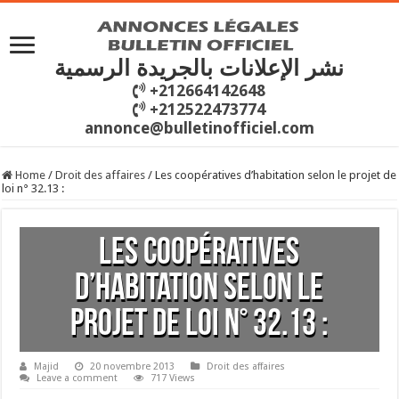
نشر الإعلانات بالجريدة الرسمية
+212664142648
+212522473774
annonce@bulletinofficiel.com
Home
/
Droit des affaires
/
Les coopératives d’habitation selon le projet de
loi n° 32.13 :
Les coopératives
d’habitation selon le
projet de loi n° 32.13 :
Majid
20 novembre 2013
Droit des affaires
Leave a comment
717 Views