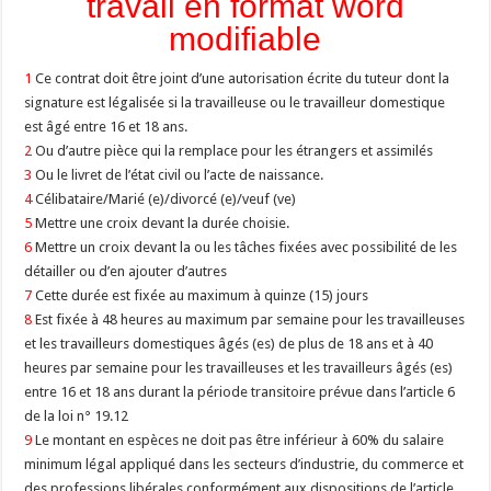
travail en format word
modifiable
1
Ce contrat doit être joint d’une autorisation écrite du tuteur dont la
signature est légalisée si la travailleuse ou le travailleur domestique
est âgé entre 16 et 18 ans.
2
Ou d’autre pièce qui la remplace pour les étrangers et assimilés
3
Ou le livret de l’état civil ou l’acte de naissance.
4
Célibataire/Marié (e)/divorcé (e)/veuf (ve)
5
Mettre une croix devant la durée choisie.
6
Mettre un croix devant la ou les tâches fixées avec possibilité de les
détailler ou d’en ajouter d’autres
7
Cette durée est fixée au maximum à quinze (15) jours
8
Est fixée à 48 heures au maximum par semaine pour les travailleuses
et les travailleurs domestiques âgés (es) de plus de 18 ans et à 40
heures par semaine pour les travailleuses et les travailleurs âgés (es)
entre 16 et 18 ans durant la période transitoire prévue dans l’article 6
de la loi n° 19.12
9
Le montant en espèces ne doit pas être inférieur à 60% du salaire
minimum légal appliqué dans les secteurs d’industrie, du commerce et
des professions libérales conformément aux dispositions de l’article