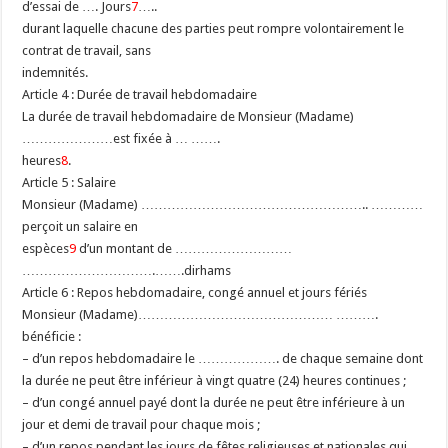
d’essai de …. Jours
7
…..
durant laquelle chacune des parties peut rompre volontairement le
contrat de travail, sans
indemnités.
Article 4 : Durée de travail hebdomadaire
La durée de travail hebdomadaire de Monsieur (Madame)
…………………est fixée à … …….
heures
8
.
Article 5 : Salaire
Monsieur (Madame) …………………………………………….. …………
perçoit un salaire en
espèces
9
d’un montant de ………………………
………………………….…….dirhams
Article 6 : Repos hebdomadaire, congé annuel et jours fériés
Monsieur (Madame)……………………………………… ……….
bénéficie :
– d’un repos hebdomadaire le ………………. de chaque semaine dont
la durée ne peut être inférieur à vingt quatre (24) heures continues ;
– d’un congé annuel payé dont la durée ne peut être inférieure à un
jour et demi de travail pour chaque mois ;
– d’un repos pendant les jours de fêtes religieuses et nationales qui