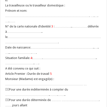
Et
La travailleuse ou le travailleur domestique :
Prénom et nom:
………………………………………………………………………. ….….
….……
N° de la carte nationale d’identité
3
: ……………..……………délivrée
à……………………………..
le………………………………………………………………………………
…………………………………………….
Date de naissance:……………………………………………………..…..
…..…………………. ….
Situation familiale
4
:……….……………………………………………..
……………………….. ….
A été convenu ce qui suit :
Article Premier : Durée de travail
5
Monsieur (Madame) est engagé(e) :
………………………………………………………………… …
Pour une durée indéterminée à compter du
…………………………………….. …….……..
Pour une durée déterminée de ……… ……………………………….
…… jours allant