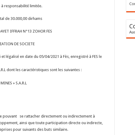
Con
 à responsabilité limitée.
tal de 30.000,00 dirhams
C
AYET IFFRAH N°13 ZOHOR FES
Auc
EATION DE SOCIETE
 et légalisé en date du 05/04/2021 à Fès, enregistré à FES le
.L dont les caractéristiques sont les suivantes :
MINES » S.A.R.L
ire pouvant se rattacher directement ou indirectement à
loppement, ainsi que toute participation directe ou indirecte,
prises pour suivants des buts similaire.