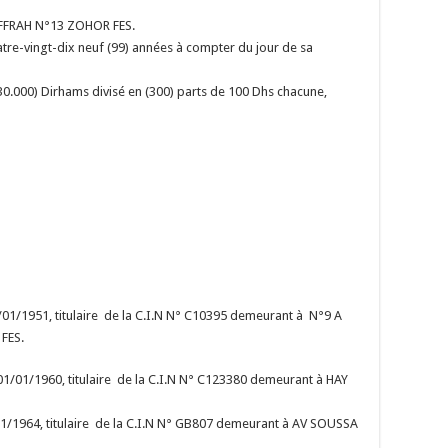
 IFFRAH N°13 ZOHOR FES.
atre-vingt-dix neuf (99) années à compter du jour de sa
(30.000) Dirhams divisé en (300) parts de 100 Dhs chacune,
/1951, titulaire de la C.I.N N° C10395 demeurant à N°9 A
FES.
/01/1960, titulaire de la C.I.N N° C123380 demeurant à HAY
1/1964, titulaire de la C.I.N N° GB807 demeurant à AV SOUSSA