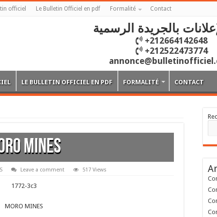
tin officiel
Le Bulletin Officiel en pdf
Formalité
Contact
علانات بالجريدة الرسمية
+212664142648
+212522473774
annonce@bulletinofficiel
CIEL
LE BULLETIN OFFICIEL EN PDF
FORMALITÉ
CONTACT
Re
ORO MINES
Ar
S
Leave a comment
517 Views
Con
1772-3c3
Con
Con
MORO MINES
Con