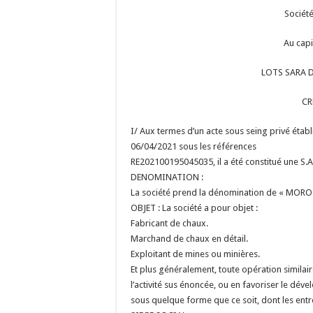
Société
Au capi
LOTS SARA D
CR
I/ Aux termes d’un acte sous seing privé établi
06/04/2021 sous les références
RE202100195045035, il a été constitué une S.A.R
DENOMINATION :
La société prend la dénomination de « MORO 
OBJET : La société a pour objet :
Fabricant de chaux.
Marchand de chaux en détail.
Exploitant de mines ou minières.
Et plus généralement, toute opération simila
l’activité sus énoncée, ou en favoriser le déve
sous quelque forme que ce soit, dont les entre