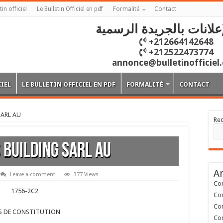
tin officiel
Le Bulletin Officiel en pdf
Formalité
Contact
علانات بالجريدة الرسمية
+212664142648
+212522473774
annonce@bulletinofficiel
CIEL
LE BULLETIN OFFICIEL EN PDF
FORMALITÉ
CONTACT
ARL AU
Re
 BUILDING SARL AU
Ar
Leave a comment
377 Views
Con
1756-2C2
Con
Con
S DE CONSTITUTION
Con