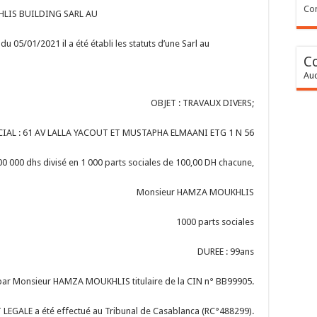
Con
LIS BUILDING SARL AU
u 05/01/2021 il a été établi les statuts d’une Sarl au
C
Auc
OBJET : TRAVAUX DIVERS;
CIAL : 61 AV LALLA YACOUT ET MUSTAPHA ELMAANI ETG 1 N 56
00 000 dhs divisé en 1 000 parts sociales de 100,00 DH chacune,
Monsieur HAMZA MOUKHLIS
1000 parts sociales
DUREE : 99ans
 par Monsieur HAMZA MOUKHLIS titulaire de la CIN n° BB99905.
LEGALE a été effectué au Tribunal de Casablanca (RC°488299).