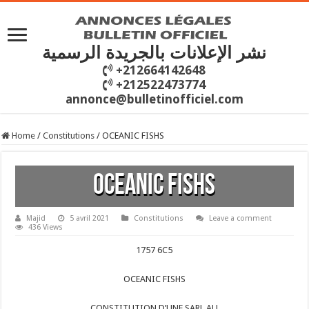
نشر الإعلانات بالجريدة الرسمية
+212664142648
+212522473774
annonce@bulletinofficiel.com
Home
/
Constitutions
/
OCEANIC FISHS
OCEANIC FISHS
Majid
5 avril 2021
Constitutions
Leave a comment
436 Views
1757 6C5
OCEANIC FISHS
CONSTITUTION D’UNE SARL AU