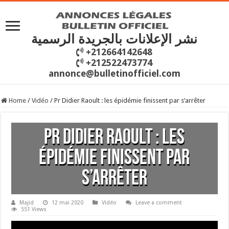
نشر الإعلانات بالجريدة الرسمية
+212664142648
+212522473774
annonce@bulletinofficiel.com
Home
/
Vidéo
/
Pr Didier Raoult : les épidémie finissent par s’arrêter
Pr Didier Raoult : les
épidémie finissent par
s’arrêter
Majid
12 mai 2020
Vidéo
Leave a comment
551 Views