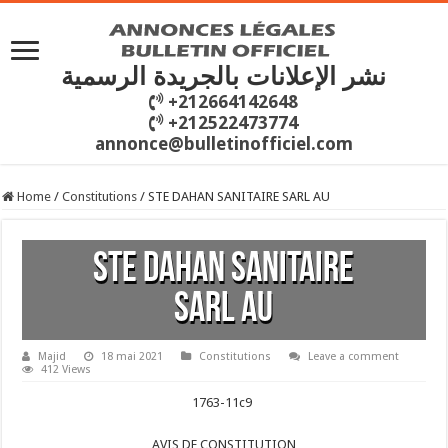
نشر الإعلانات بالجريدة الرسمية
+212664142648
+212522473774
annonce@bulletinofficiel.com
Home
/
Constitutions
/
STE DAHAN SANITAIRE SARL AU
STE DAHAN SANITAIRE
SARL AU
Majid
18 mai 2021
Constitutions
Leave a comment
412 Views
1763-11c9
AVIS DE CONSTITUTION