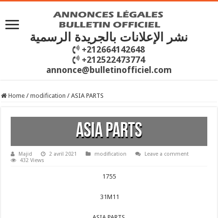
نشر الإعلانات بالجريدة الرسمية
+212664142648
+212522473774
annonce@bulletinofficiel.com
Home
/
modification
/
ASIA PARTS
ASIA PARTS
Majid
2 avril 2021
modification
Leave a comment
432 Views
1755
31M11
ASIA PARTS