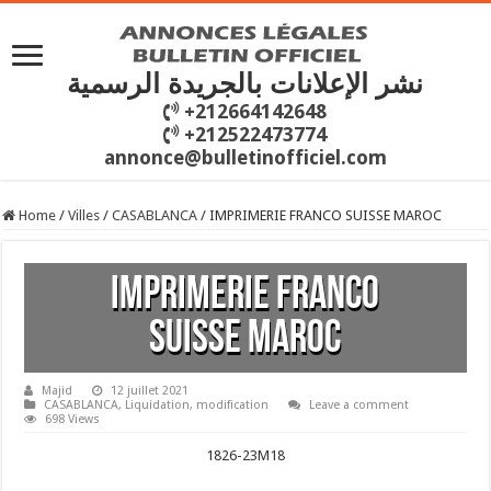
نشر الإعلانات بالجريدة الرسمية
+212664142648
+212522473774
annonce@bulletinofficiel.com
Home
/
Villes
/
CASABLANCA
/
IMPRIMERIE FRANCO SUISSE MAROC
IMPRIMERIE FRANCO
SUISSE MAROC
Majid
12 juillet 2021
CASABLANCA
,
Liquidation
,
modification
Leave a comment
698 Views
1826-23M18