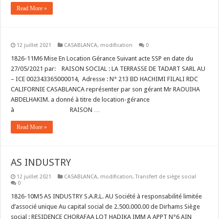
Read More »
12 juillet 2021
CASABLANCA
,
modification
0
1826-11M6 Mise En Location Gérance Suivant acte SSP en date du
27/05/2021 par: RAISON SOCIAL : LA TERRASSE DE TADART SARL AU
– ICE 002343365000014, Adresse : N° 213 BD HACHIMI FILALI RDC
CALIFORNIE CASABLANCA représenter par son gérant Mr RAOUIHA
ABDELHAKIM. a donné à titre de location-gérance
à RAISON …
Read More »
AS INDUSTRY
12 juillet 2021
CASABLANCA
,
modification
,
Transfert de siège social
0
1826-10M5 AS INDUSTRY S.A.R.L. AU Société à responsabilité limitée
d’associé unique Au capital social de 2.500.000.00 de Dirhams Siège
social : RESIDENCE CHORAFAA LOT HADIKA IMM A APPT N°6 AIN