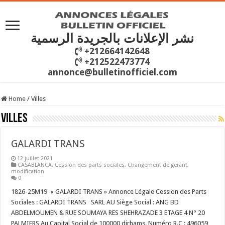
نشر الإعلانات بالجريدة الرسمية
+212664142648
+212522473774
annonce@bulletinofficiel.com
Home
/
Villes
Villes
GALARDI TRANS
12 juillet 2021
CASABLANCA
,
Cession des parts sociales
,
Changement de gerant
,
modification
0
1826-25M19 « GALARDI TRANS » Annonce Légale Cession des Parts
Sociales : GALARDI TRANS SARL AU Siège Social : ANG BD
ABDELMOUMEN & RUE SOUMAYA RES SHEHRAZADE 3 ETAGE 4 N° 20
PALMIERS Au Capital Social de 100000 dirhams. Numéro R.C : 496059