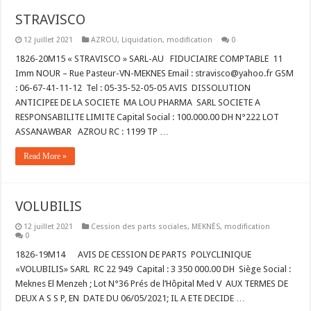
STRAVISCO
12 juillet 2021
AZROU
,
Liquidation
,
modification
0
1826-20M15 « STRAVISCO » SARL-AU FIDUCIAIRE COMPTABLE 11
Imm NOUR – Rue Pasteur-VN-MEKNES Email : stravisco@yahoo.fr GSM
: 06-67-41-11-12 Tel : 05-35-52-05-05 AVIS DISSOLUTION
ANTICIPEE DE LA SOCIETE MA LOU PHARMA SARL SOCIETE A
RESPONSABILITE LIMITE Capital Social : 100.000.00 DH N°222 LOT
ASSANAWBAR AZROU RC : 1199 TP …
Read More »
VOLUBILIS
12 juillet 2021
Cession des parts sociales
,
MEKNÈS
,
modification
0
1826-19M14 AVIS DE CESSION DE PARTS POLYCLINIQUE
«VOLUBILIS» SARL RC 22 949 Capital : 3 350 000.00 DH Siège Social :
Meknes El Menzeh ; Lot N°36 Prés de l’Hôpital Med V AUX TERMES DE
DEUX A S S P, EN DATE DU 06/05/2021; IL A ETE DECIDE …