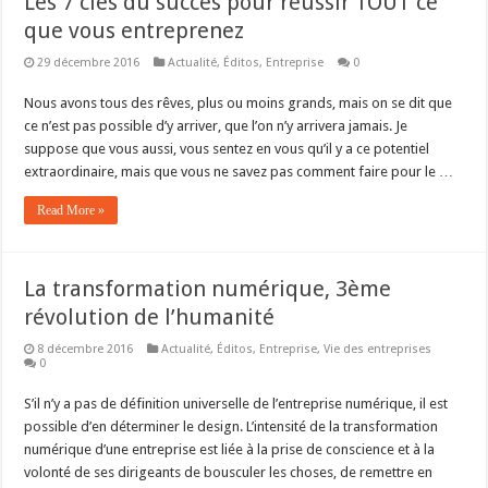
Les 7 clés du succès pour réussir TOUT ce
que vous entreprenez
29 décembre 2016
Actualité
,
Éditos
,
Entreprise
0
Nous avons tous des rêves, plus ou moins grands, mais on se dit que
ce n’est pas possible d’y arriver, que l’on n’y arrivera jamais. Je
suppose que vous aussi, vous sentez en vous qu’il y a ce potentiel
extraordinaire, mais que vous ne savez pas comment faire pour le …
Read More »
La transformation numérique, 3ème
révolution de l’humanité
8 décembre 2016
Actualité
,
Éditos
,
Entreprise
,
Vie des entreprises
0
S’il n’y a pas de définition universelle de l’entreprise numérique, il est
possible d’en déterminer le design. L’intensité de la transformation
numérique d’une entreprise est liée à la prise de conscience et à la
volonté de ses dirigeants de bousculer les choses, de remettre en