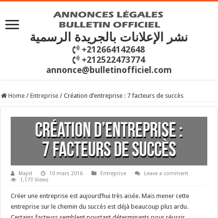
نشر الإعلانات بالجريدة الرسمية
+212664142648
+212522473774
annonce@bulletinofficiel.com
Home
/
Entreprise
/
Création d’entreprise : 7 facteurs de succès
Création d’entreprise :
7 facteurs de succès
Majid
10 mars 2016
Entreprise
Leave a comment
1,173 Views
Créer une entreprise est aujourd’hui très aisée. Mais mener cette
entreprise sur le chemin du succès est déjà beaucoup plus ardu.
Certains facteurs semblent pourtant déterminants pour réussir.