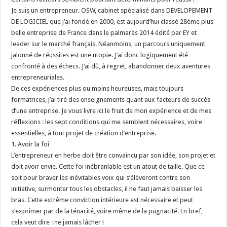
Je suis un entrepreneur. OSW, cabinet spécialisé dans DEVELOPEMENT
DE LOGICIEL que j’ai fondé en 2000, est aujourd’hui classé 28ème plus
belle entreprise de France dans le palmarès 2014 édité par EY et
leader sur le marché français. Néanmoins, un parcours uniquement
jalonné de réussites est une utopie. J’ai donc logiquement été
confronté à des échecs. J’ai dû, à regret, abandonner deux aventures
entrepreneuriales.
De ces expériences plus ou moins heureuses, mais toujours
formatrices, j’ai tiré des enseignements quant aux facteurs de succès
d’une entreprise. Je vous livre ici le fruit de mon expérience et de mes
réflexions : les sept conditions qui me semblent nécessaires, voire
essentielles, à tout projet de création d’entreprise.
1. Avoir la foi
L’entrepreneur en herbe doit être convaincu par son idée, son projet et
doit avoir envie. Cette foi inébranlable est un atout de taille. Que ce
soit pour braver les inévitables voix qui s’élèveront contre son
initiative, surmonter tous les obstacles, il ne faut jamais baisser les
bras. Cette extrême conviction intérieure est nécessaire et peut
s’exprimer par de la ténacité, voire même de la pugnacité. En bref,
cela veut dire : ne jamais lâcher !