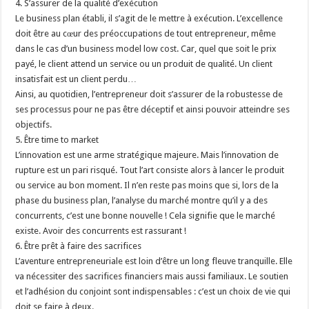
4. S’assurer de la qualité d’exécution
Le business plan établi, il s’agit de le mettre à exécution. L’excellence
doit être au cœur des préoccupations de tout entrepreneur, même
dans le cas d’un business model low cost. Car, quel que soit le prix
payé, le client attend un service ou un produit de qualité. Un client
insatisfait est un client perdu…
Ainsi, au quotidien, l’entrepreneur doit s’assurer de la robustesse de
ses processus pour ne pas être déceptif et ainsi pouvoir atteindre ses
objectifs.
5. Être time to market
L’innovation est une arme stratégique majeure. Mais l’innovation de
rupture est un pari risqué. Tout l’art consiste alors à lancer le produit
ou service au bon moment. Il n’en reste pas moins que si, lors de la
phase du business plan, l’analyse du marché montre qu’il y a des
concurrents, c’est une bonne nouvelle ! Cela signifie que le marché
existe. Avoir des concurrents est rassurant !
6. Être prêt à faire des sacrifices
L’aventure entrepreneuriale est loin d’être un long fleuve tranquille. Elle
va nécessiter des sacrifices financiers mais aussi familiaux. Le soutien
et l’adhésion du conjoint sont indispensables : c’est un choix de vie qui
doit se faire à deux.