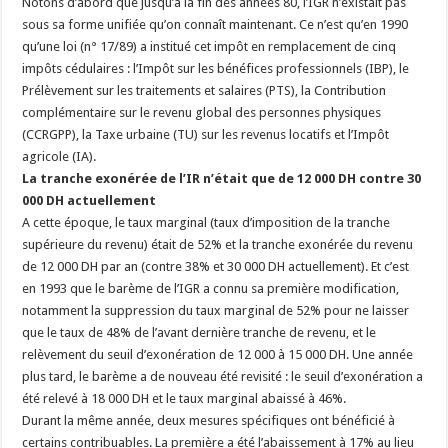
Notons d’abord que jusqu’à la fin des années 80, l’IGR n’existait pas
sous sa forme unifiée qu’on connaît maintenant. Ce n’est qu’en 1990
qu’une loi (n° 17/89) a institué cet impôt en remplacement de cinq
impôts cédulaires : l’Impôt sur les bénéfices professionnels (IBP), le
Prélèvement sur les traitements et salaires (PTS), la Contribution
complémentaire sur le revenu global des personnes physiques
(CCRGPP), la Taxe urbaine (TU) sur les revenus locatifs et l’Impôt
agricole (IA).
La tranche exonérée de l’IR n’était que de 12 000 DH contre 30
000 DH actuellement
A cette époque, le taux marginal (taux d’imposition de la tranche
supérieure du revenu) était de 52% et la tranche exonérée du revenu
de 12 000 DH par an (contre 38% et 30 000 DH actuellement). Et c’est
en 1993 que le barème de l’IGR a connu sa première modification,
notamment la suppression du taux marginal de 52% pour ne laisser
que le taux de 48% de l’avant dernière tranche de revenu, et le
relèvement du seuil d’exonération de 12 000 à 15 000 DH. Une année
plus tard, le barème a de nouveau été revisité : le seuil d’exonération a
été relevé à 18 000 DH et le taux marginal abaissé à 46%.
Durant la même année, deux mesures spécifiques ont bénéficié à
certains contribuables. La première a été l’abaissement à 17% au lieu