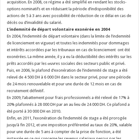
acquisition. En 2008, ce régime a été simplifié en rendant les stocks-
options nominatifs et en réduisant la période d’indisponibilité des
actions de 5 à 3 ans avec possibilité de réduction de ce délai en cas de
décès ou d’invalidité du salarié.
L’indemnité de départ volontaire exonérée en 2004
En 2004, l’indemnité de départ volontaire (dans la limite de l’indemnité
de licenciement en vigueur) et toutes les indemnités pour dommages
et intérêts accordées par les tribunaux en cas de licenciement ont été
exonérées. La même année, il y a eu la déductibilité des intérêts sur les
prêts accordés par les œuvres sociales des secteurs public et privé.
Puis, en 2006, le plafond d’exonération de l’indemnité de stage a été
relevé de 4 500 DH à 6 000 DH dans le secteur privé, pour une période
de 24 mois renouvelable et pour une durée de 12 mois en cas de
recrutement définitif.
En 2009, l’abattement pour frais professionnels a été relevé de 17% à
20% plafonnés à 28 000 DH par an au lieu de 24 000 DH. Ce plafond a
été porté à 30 000 DH en 2010.
Enfin, en 2011, l’exonération de l’indemnité de stage a été prorogée
jusqu’à fin 2012, et une imposition préférentiel au taux de 20%, valable
pour une durée de 5 ans à compter de la prise de fonction, a été
instaurée en ce qui concerne les revenus salariaux perçus par les