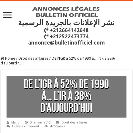
نشر الإعلانات بالجريدة الرسمية
+212664142648
+212522473774
annonce@bulletinofficiel.com
Home
/
Droit des affaires
/
De l’IGR à 52% de 1990 à… l’IR à 38%
d’aujourd’hui
De l’IGR à 52% de 1990
à… l’IR à 38%
d’aujourd’hui
Majid
5 janvier 2012
Droit des affaires
Leave a comment
426 Views