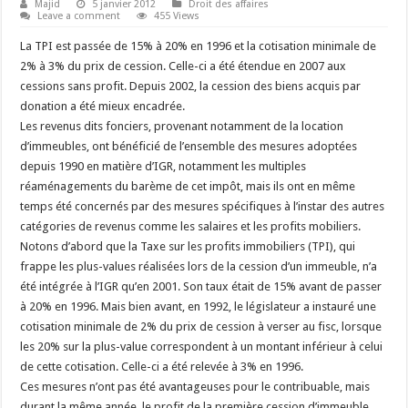
Majid
5 janvier 2012
Droit des affaires
Leave a comment
455 Views
La TPI est passée de 15% à 20% en 1996 et la cotisation minimale de
2% à 3% du prix de cession. Celle-ci a été étendue en 2007 aux
cessions sans profit. Depuis 2002, la cession des biens acquis par
donation a été mieux encadrée.
Les revenus dits fonciers, provenant notamment de la location
d’immeubles, ont bénéficié de l’ensemble des mesures adoptées
depuis 1990 en matière d’IGR, notamment les multiples
réaménagements du barème de cet impôt, mais ils ont en même
temps été concernés par des mesures spécifiques à l’instar des autres
catégories de revenus comme les salaires et les profits mobiliers.
Notons d’abord que la Taxe sur les profits immobiliers (TPI), qui
frappe les plus-values réalisées lors de la cession d’un immeuble, n’a
été intégrée à l’IGR qu’en 2001. Son taux était de 15% avant de passer
à 20% en 1996. Mais bien avant, en 1992, le législateur a instauré une
cotisation minimale de 2% du prix de cession à verser au fisc, lorsque
les 20% sur la plus-value correspondent à un montant inférieur à celui
de cette cotisation. Celle-ci a été relevée à 3% en 1996.
Ces mesures n’ont pas été avantageuses pour le contribuable, mais
durant la même année, le profit de la première cession d’immeuble