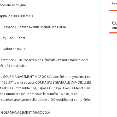
Con
Société Anonyme
apital de 300.000 MAD
C
GI, espace Oudayas avenue Mehdi Ben Barka
Auc
Hay Riad – Rabat
RC Rabat n° 86.571
décembre 2020, l’Assemblée Générale Extraordinaire a de la
idé ce qui suit :
iétés GOLF MANAGEMENT MAROC S.A, société anonyme inscrite
e n° 86.571 par la société COMPAGNIE GENERALE IMMOBILIERE
if est sis à Immeuble CGI, Espace Oudaya, Avenue Mehdi Ben
e de Commerce de Rabat sous le numéro 16.836, et ce,
 sociétés anonymes telle qu’elle a été modifiée et complétée,
iétés GOLF MANAGEMENT MAROC S.A ;