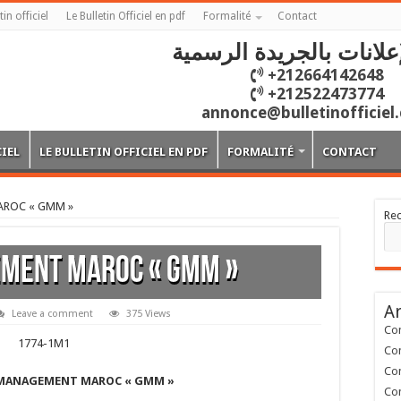
tin officiel
Le Bulletin Officiel en pdf
Formalité
Contact
علانات بالجريدة الرسمية
+212664142648
+212522473774
annonce@bulletinofficiel
CIEL
LE BULLETIN OFFICIEL EN PDF
FORMALITÉ
CONTACT
ROC « GMM »
Re
MENT MAROC « GMM »
Ar
Leave a comment
375 Views
Con
1774-1M1
Con
Con
 MANAGEMENT MAROC « GMM »
Con