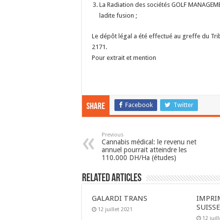
La Radiation des sociétés GOLF MANAGEM
ladite fusion ;
Le dépôt légal a été effectué au greffe du T
2171.
Pour extrait et mention
Facebook
Twitter
Share
Previous
Cannabis médical: le revenu net
annuel pourrait atteindre les
110.000 DH/Ha (études)
Related Articles
GALARDI TRANS
IMPRI
SUISS
12 juillet 2021
12 juil