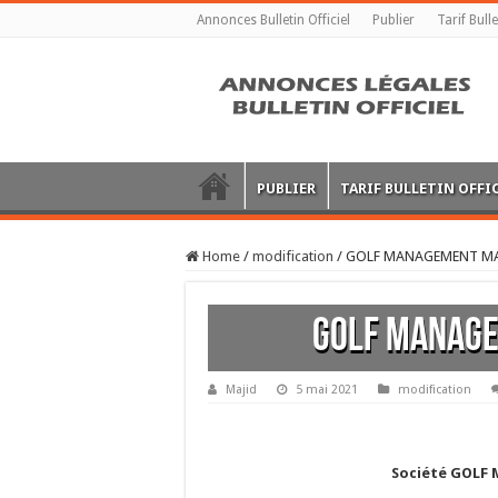
Annonces Bulletin Officiel
Publier
Tarif Bulle
PUBLIER
TARIF BULLETIN OFFI
Home
/
modification
/
GOLF MANAGEMENT MA
GOLF MANAGE
Majid
5 mai 2021
modification
Société GOLF