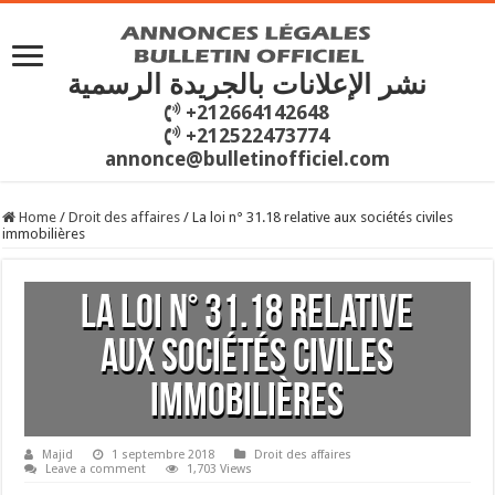
نشر الإعلانات بالجريدة الرسمية
+212664142648
+212522473774
annonce@bulletinofficiel.com
Home
/
Droit des affaires
/
La loi n° 31.18 relative aux sociétés civiles
immobilières
La loi n° 31.18 relative
aux sociétés civiles
immobilières
Majid
1 septembre 2018
Droit des affaires
Leave a comment
1,703 Views