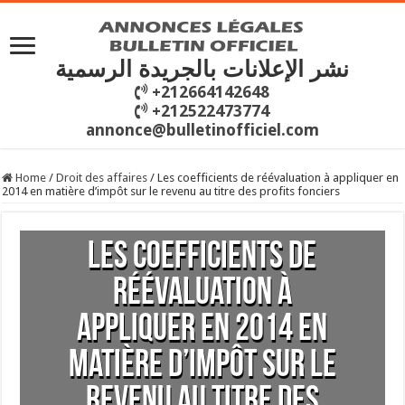
نشر الإعلانات بالجريدة الرسمية
+212664142648
+212522473774
annonce@bulletinofficiel.com
Home
/
Droit des affaires
/
Les coefficients de réévaluation à appliquer en
2014 en matière d’impôt sur le revenu au titre des profits fonciers
Les coefficients de
réévaluation à
appliquer en 2014 en
matière d’impôt sur le
revenu au titre des