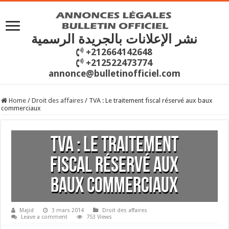
نشر الإعلانات بالجريدة الرسمية
+212664142648
+212522473774
annonce@bulletinofficiel.com
Home
/
Droit des affaires
/
TVA : Le traitement fiscal réservé aux baux
commerciaux
TVA : Le traitement
fiscal réservé aux
baux commerciaux
Majid
3 mars 2014
Droit des affaires
Leave a comment
753 Views