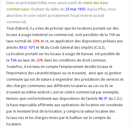
Dans un précédant billet, nous avons parlé du
statut des baux
commerciaux
résultant du dahir du
25 mai 1955
. Aujourd’hui, nous
abordons le volet relatif au traitement fiscal réservé au bail
commercial.
Tout d’abord, il y a lieu de préciser que les locations portant sur des
locaux à usage industriel ou commercial, sont passibles de la TVA au
taux normal de
20%
et ce, en application des dispositions prévues aux
articles
89 (I-10°)
et 98 du Code Général des Impôts (C.G.I),
La location portant sur les locaux à usage de bureau est passible de
la
TVA
au taux de
20%
dans les conditions de droit commun,
Toutefois, il est tenu en compte l’emplacement desdits locaux et
l’importance des caractéristiques ou se trouvent, ainsi que sa gestion
commune qui est de nature à engendrer des prestations de services et
des charges communes aux différents locataires au cas ou ils se
trouvent au même endroit ( soit un centre commercial par exemple).
Notons que conformément aux dispositions de l’article
96-9°
du C.G.I,
la base imposable afférente aux opérations de location est constituée
par le montant brut de la location, y compris la valeur locative des
locaux nus et les charges mises par le bailleur sur le compte du
locataire.