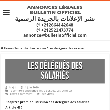
نشر الإعلانات بالجريدة الرسمية
+212664142648
+212522473774
annonce@bulletinofficiel.com
Home
/
le comité d'entreprise
/
Les délégués des salariés
Les délégués des
salariés
Majid
4 juin 2020
le comité d'entreprise
,
les délégués
,
Les syndicat
Leave a comment
707 Views
Chapitre premier : Mission des délégués des salariés
Article 430