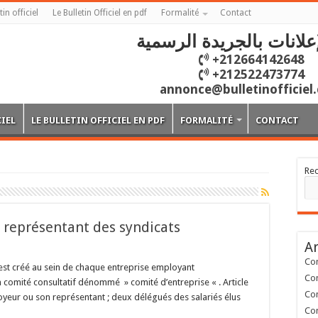
tin officiel
Le Bulletin Officiel en pdf
Formalité
Contact
علانات بالجريدة الرسمية
+212664142648
+212522473774
annonce@bulletinofficiel
CIEL
LE BULLETIN OFFICIEL EN PDF
FORMALITÉ
CONTACT
Re
s représentant des syndicats
Ar
Con
Il est créé au sein de chaque entreprise employant
Con
 comité consultatif dénommé » comité d’entreprise « . Article
Con
oyeur ou son représentant ; deux délégués des salariés élus
Con