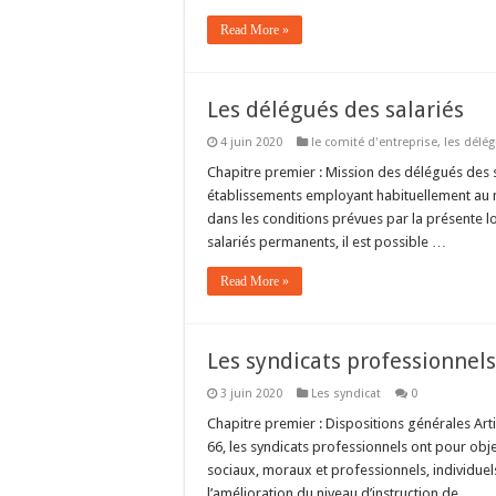
Read More »
Les délégués des salariés
4 juin 2020
le comité d'entreprise
,
les délé
Chapitre premier : Mission des délégués des sa
établissements employant habituellement au m
dans les conditions prévues par la présente l
salariés permanents, il est possible …
Read More »
Les syndicats professionnels
3 juin 2020
Les syndicat
0
Chapitre premier : Dispositions générales Artic
66, les syndicats professionnels ont pour obj
sociaux, moraux et professionnels, individuels 
l’amélioration du niveau d’instruction de …