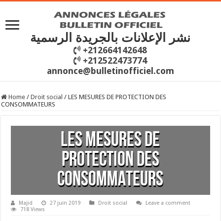
نشر الإعلانات بالجريدة الرسمية
+212664142648
+212522473774
annonce@bulletinofficiel.com
Home
/
Droit social
/
LES MESURES DE PROTECTION DES
CONSOMMATEURS
LES MESURES DE
PROTECTION DES
CONSOMMATEURS
Majid
27 juin 2019
Droit social
Leave a comment
718 Views