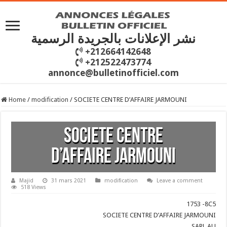
نشر الإعلانات بالجريدة الرسمية
+212664142648
+212522473774
annonce@bulletinofficiel.com
Home
/
modification
/
SOCIETE CENTRE D’AFFAIRE JARMOUNI
SOCIETE CENTRE
D’AFFAIRE JARMOUNI
Majid
31 mars 2021
modification
Leave a comment
518 Views
1753 -8C5
SOCIETE CENTRE D’AFFAIRE JARMOUNI
SARL AU