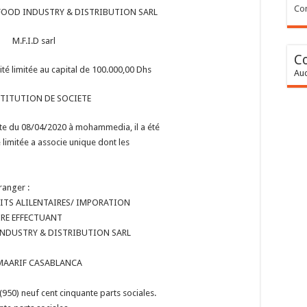
Con
OOD INDUSTRY & DISTRIBUTION SARL
M.F.I.D sarl
C
ité limitée au capital de 100.000,00 Dhs
Auc
TITUTION DE SOCIETE
date du 08/04/2020 à mohammedia, il a été
é limitée a associe unique dont les
ranger :
ITS ALILENTAIRES/ IMPORATION
RE EFFECTUANT
INDUSTRY & DISTRIBUTION SARL
3 MAARIF CASABLANCA
950) neuf cent cinquante parts sociales.