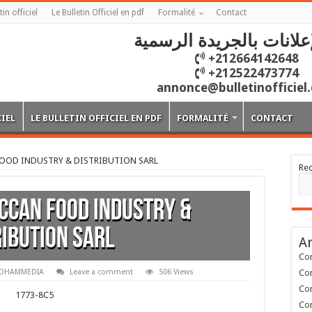
tin officiel
Le Bulletin Officiel en pdf
Formalité
Contact
علانات بالجريدة الرسمية
+212664142648
+212522473774
annonce@bulletinofficiel
CIEL
LE BULLETIN OFFICIEL EN PDF
FORMALITÉ
CONTACT
OOD INDUSTRY & DISTRIBUTION SARL
Re
CCAN FOOD INDUSTRY &
RIBUTION SARL
Ar
Con
OHAMMEDIA
Leave a comment
506 Views
Con
Con
1773-8C5
Con