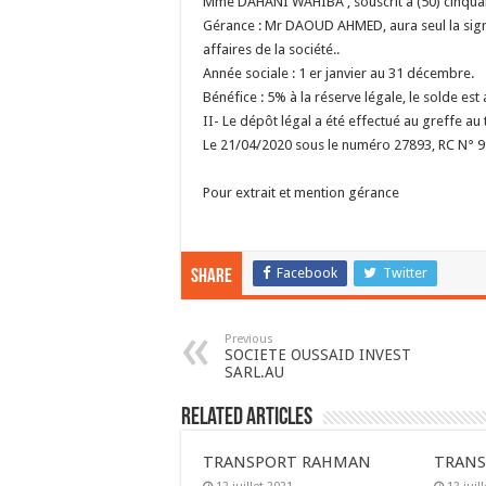
Mme DAHANI WAHIBA , souscrit à (50) cinquan
Gérance : Mr DAOUD AHMED, aura seul la signa
affaires de la société..
Année sociale : 1 er janvier au 31 décembre.
Bénéfice : 5% à la réserve légale, le solde est 
II- Le dépôt légal a été effectué au greffe
Le 21/04/2020 sous le numéro 27893, RC N° 
Pour extrait et mention gérance
Facebook
Twitter
Share
Previous
SOCIETE OUSSAID INVEST
SARL.AU
Related Articles
TRANSPORT RAHMAN
TRANS