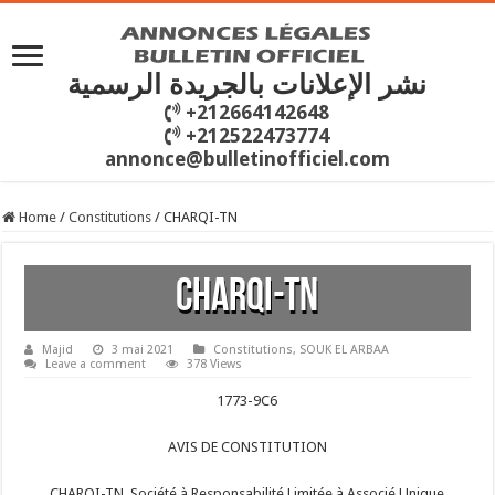
نشر الإعلانات بالجريدة الرسمية
+212664142648
+212522473774
annonce@bulletinofficiel.com
Home
/
Constitutions
/
CHARQI-TN
CHARQI-TN
Majid
3 mai 2021
Constitutions
,
SOUK EL ARBAA
Leave a comment
378 Views
1773-9C6
AVIS DE CONSTITUTION
CHARQI-TN Société à Responsabilité Limitée à Associé Unique