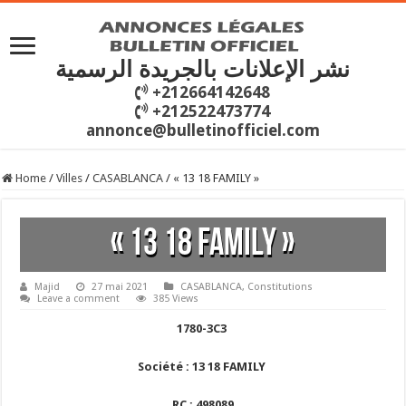
نشر الإعلانات بالجريدة الرسمية
+212664142648
+212522473774
annonce@bulletinofficiel.com
Home
/
Villes
/
CASABLANCA
/
« 13 18 FAMILY »
« 13 18 FAMILY »
Majid
27 mai 2021
CASABLANCA
,
Constitutions
Leave a comment
385 Views
1780-3C3
Société : 13 18 FAMILY
RC : 498089