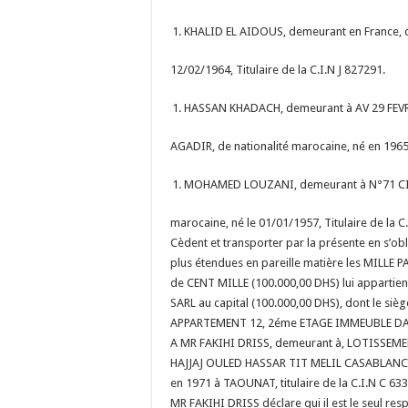
KHALID EL AIDOUS, demeurant en France, de
12/02/1964, Titulaire de la C.I.N J 827291.
HASSAN KHADACH, demeurant à AV 29 FEV
AGADIR, de nationalité marocaine, né en 1965, 
MOHAMED LOUZANI, demeurant à N°71 CITE
marocaine, né le 01/01/1957, Titulaire de la C.
Cèdent et transporter par la présente en s’obli
plus étendues en pareille matière les MILLE 
de CENT MILLE (100.000,00 DHS) lui apparti
SARL au capital (100.000,00 DHS), dont le siège
APPARTEMENT 12, 2éme ETAGE IMMEUBLE DA
A MR FAKIHI DRISS, demeurant à, LOTISSEM
HAJJAJ OULED HASSAR TIT MELIL CASABLANCA,
en 1971 à TAOUNAT, titulaire de la C.I.N C 63
MR FAKIHI DRISS déclare qui il est le seul res