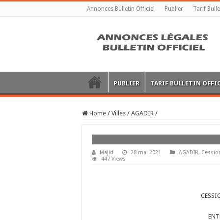
Annonces Bulletin Officiel
Publier
Tarif Bulle
PUBLIER
TARIF BULLETIN OFFI
Home
/
Villes
/
AGADIR
/
Majid
28 mai 2021
AGADIR
,
Cession
447 Views
CESSI
ENT