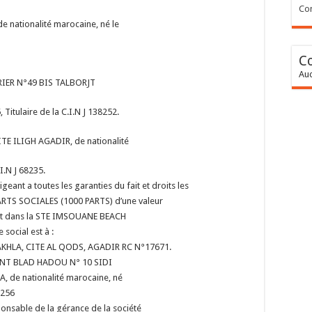
Con
 nationalité marocaine, né le
C
Auc
RIER N°49 BIS TALBORJT
Titulaire de la C.I.N J 138252.
 ILIGH AGADIR, de nationalité
I.N J 68235.
geant a toutes les garanties du fait et droits les
PARTS SOCIALES (1000 PARTS) d’une valeur
ent dans la STE IMSOUANE BEACH
 social est à :
KHLA, CITE AL QODS,
AGADIR
RC N°17671.
ENT BLAD HADOU N° 10 SIDI
 de nationalité marocaine, né
3256
ponsable de la gérance de la société