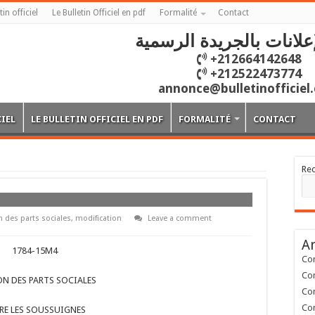
tin officiel
Le Bulletin Officiel en pdf
Formalité
Contact
علانات بالجريدة الرسمية
+212664142648
+212522473774
annonce@bulletinofficiel
CIEL
LE BULLETIN OFFICIEL EN PDF
FORMALITÉ
CONTACT
Re
 des parts sociales
,
modification
Leave a comment
Ar
1784-15M4
Con
Con
ON DES PARTS SOCIALES
Con
Con
RE LES SOUSSUIGNES