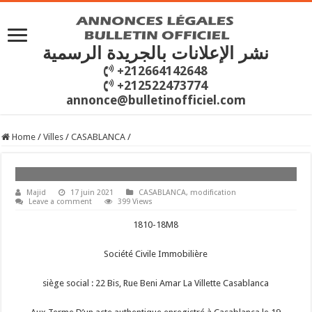
نشر الإعلانات بالجريدة الرسمية
+212664142648
+212522473774
annonce@bulletinofficiel.com
Home
/
Villes
/
CASABLANCA
/
Majid
17 juin 2021
CASABLANCA
,
modification
Leave a comment
399 Views
1810-18M8
Société Civile Immobilière
siège social : 22 Bis, Rue Beni Amar La Villette Casablanca