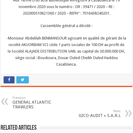
Aux Terme D’un acte authentique enregistré à Casablanca le 19
novembre 2020 sous le numéro : OR : 39471 / 2020 – RE :
202000510821360 / 2020 – REFN° : 7016438240201.
L’assemblée général a décidé :
-Monsieur Abdelilah BENMANSOUR agissant en qualité de gérant de la
société AKUORBAM SCI cède 1 parts sociales de 100 DH au profit de
la Société ALAJADE DISTRIBUTION SARL au capital de 30.000.000 DH,
siège social : Bouskoura, Douar Ouled Cheikh Ouled Haddou
Casablanca.
Previous
GENERAL ATLANTIC
TRAWLERS
Next
GICO-AUDIT » S.A.R.L
Related Articles