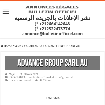
نشر الإعلانات بالجريدة الرسمية
+212664142648
+212522473774
annonce@bulletinofficiel.com
Home
/
Villes
/
CASABLANCA
/
ADVANCE GROUP SARL AU
ADVANCE GROUP SARL AU
Majid
28 mai 2021
CASABLANCA
,
modification
,
Transfert de siège social
Leave a comment
427 Views
1783-9M4