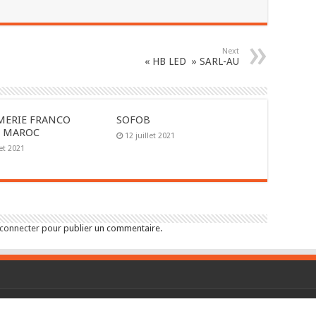
Next
« HB LED » SARL-AU
MERIE FRANCO
SOFOB
E MAROC
12 juillet 2021
let 2021
 connecter
pour publier un commentaire.