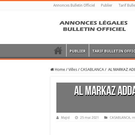
Annonces Bulletin Officiel
Publier
Tarif Bulle
PUBLIER
TARIF BULLETIN OFFI
Home
/
Villes
/
CASABLANCA
/
AL MARKAZ ADD
AL MARKAZ ADDA
Majid
25 mai 2021
CASABLANCA
,
m