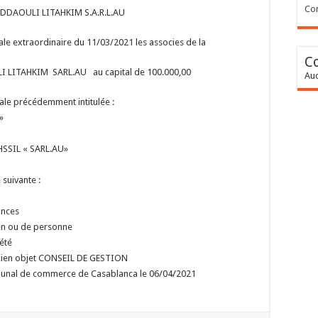
Con
DDAOULI LITAHKIM S.A.R.L.AU
le extraordinaire du 11/03/2021 les associes de la
C
 LITAHKIM SARL.AU au capital de 100.000,00
Auc
ale précédemment intitulée :
»
SSIL « SARL.AU»
 suivante :
ances
en ou de personne
iété
ncien objet CONSEIL DE GESTION
ribunal de commerce de Casablanca le 06/04/2021