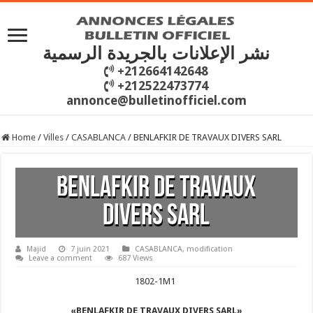
نشر الإعلانات بالجريدة الرسمية
+212664142648
+212522473774
annonce@bulletinofficiel.com
Home
/
Villes
/
CASABLANCA
/
BENLAFKIR DE TRAVAUX DIVERS SARL
BENLAFKIR DE TRAVAUX
DIVERS SARL
Majid
7 juin 2021
CASABLANCA
,
modification
Leave a comment
687 Views
1802-1M1
«BENLAFKIR DE TRAVAUX DIVERS SARL»