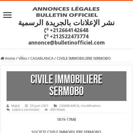
نشر الإعلانات بالجريدة الرسمية
+212664142648
+212522473774
annonce@bulletinofficiel.com
Home
/
Villes
/
CASABLANCA
/
CIVILE IMMOBILIERE SERMOBO
CIVILE IMMOBILIERE
SERMOBO
Majid
29 juin 2021
CASABLANCA
,
modification
Leave a comment
450 Views
1819-17M8
SOCIETE CIVILE IMMOBILIERE SERMOBO