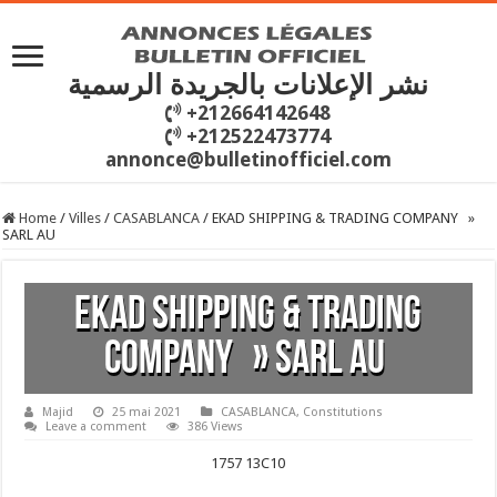
نشر الإعلانات بالجريدة الرسمية
+212664142648
+212522473774
annonce@bulletinofficiel.com
Home
/
Villes
/
CASABLANCA
/
EKAD SHIPPING & TRADING COMPANY »
SARL AU
EKAD SHIPPING & TRADING
COMPANY » SARL AU
Majid
25 mai 2021
CASABLANCA
,
Constitutions
Leave a comment
386 Views
1757 13C10